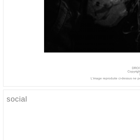
DROI
Copyrigh
L'image reproduite ci-dessus ne p
social