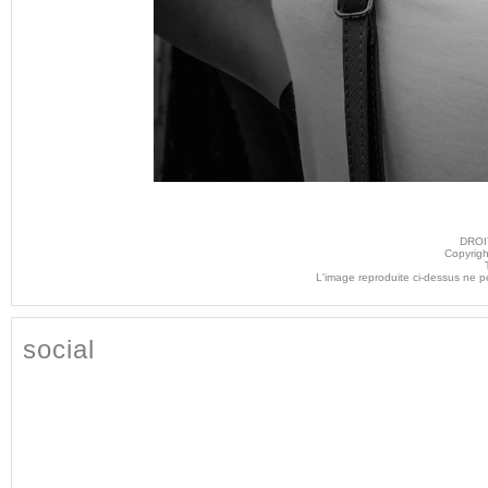
DROI
Copyrigh
L'image reproduite ci-dessus ne p
social